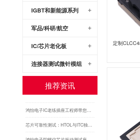
机器人传感器芯片：视觉、听觉、触觉、力觉、热觉等多模态感知芯片的测试条件与鸿怡电子传感器芯片测试座案例应用
IGBT和新能源系列
DDR内存颗粒测试治具制作条件：代际适配、工位配置与测试条件要求
军品/科研/航空
电源芯片如何在AI高算力场景下提供高功率密度、极低损耗的供电支持？-鸿怡电子电源芯片ATE/OS/老化测试座
定制CLCC48-
IC/芯片老化板
Flash芯片技术迭代与测试高速率、高带宽特性及鸿怡电子Flash芯片老化测试测试座socket
芯片封装后可靠性测试该怎么做？全套测试项目与分级标准-鸿怡电子芯片老化测试座适配应用
连接器测试微针模组
光学CPU芯片：主流封装、应用与功能/性能/可靠性测试-鸿怡电子芯片测试座&老化座协同方案
推荐资讯
LPDDR5/LPDDR5X/LPDDR5T内存颗粒芯片测试：鸿怡电子TFBGA441芯片测试座socket
鸿怡电子IC老练插座工程师带您了解芯片可靠性老化测试中的功耗双哨：Static IDD与Dynamic IDD测试对比
芯片可靠性测试：HTOL与ITC独立温控，鸿怡电子芯片老化座工程师带您了解两种完全不同的老化测试方式
鸿怡电子陀螺仪芯片振动测试座工程师：什么是陀螺仪芯片？有什么作用？为什么要做振动测试？