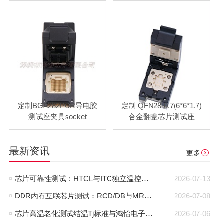
定制BGA282PCR导电胶
定制 QFN28-0.7(6*6*1.7)
测试座夹具socket
合金翻盖芯片测试座
最新资讯
更多
芯片可靠性测试：HTOL与ITC独立温控，鸿怡电子芯片老化座工程师带您了解两种完全不同的老化测试方式
2026-07-13
DDR内存互联芯片测试：RCD/DB与MRCD/MDB引脚参数及鸿怡电子芯片测试座工程应用
2026-07-08
芯片高温老化测试结温Tj标准与鸿怡电子芯片测试座控温方案
2026-07-06