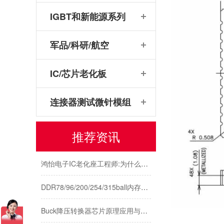
IGBT和新能源系列
传感器芯片/模块测试解析：主流封装引脚与鸿怡电子传感器芯片测试座
军品/科研/航空
芯片可靠性测试：HTOL与ITC独立温控，鸿怡电子芯片老化座工程师带您了解两种完全不同的老化测试方式
IC/芯片老化板
DDR内存互联芯片测试：RCD/DB与MRCD/MDB引脚参数及鸿怡电子芯片测试座工程应用
连接器测试微针模组
芯片高温老化测试结温Tj标准与鸿怡电子芯片测试座控温方案
推荐资讯
芯片的“成年礼”：芯片FT成品测试，鸿怡电子芯片FT测试座守护每一颗芯片出厂即稳定
鸿怡电子IC老化座工程师:为什么说芯片老化测试座是芯片可靠性检测的利器？
DDR78/96/200/254/315ball内存颗粒测试-鸿怡电子DDR芯片测试夹具治具
Buck降压转换器芯片原理应用与测试:LGA30pin封装与鸿怡电子芯片测试座方案