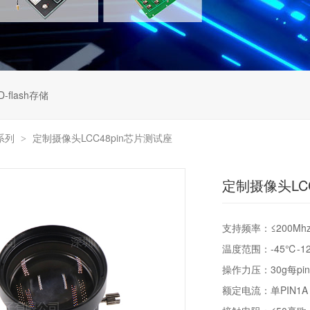
D-flash存储
装系列
定制摄像头LCC48pin芯片测试座
>
定制摄像头LC
支持频率：≤200Mh
温度范围：-45℃-1
操作力压：30g每pi
额定电流：单PIN1A 