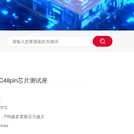
C48pin芯片测试座
z
25℃
n，PIN越多需要压力越大
max