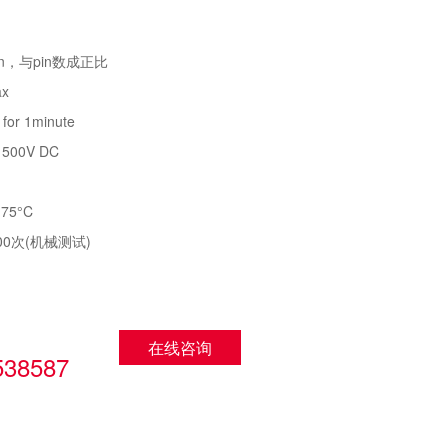
in，与pin数成正比
x
r 1minute
500V DC
75°C
0次(机械测试)
：
在线咨询
538587