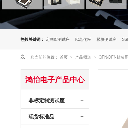
热搜关键词：
定制IC测试座
IC老化板
模块测试座
SS
您当前的位置：
首页
产品频道
QFN/DFN封装
>
>
鸿怡电子产品中心
非标定制测试座
现货标准品