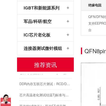
绝缘电阻
IGBT和新能源系列
QFN/DF
军品/科研/航空
支持EEP
台
IC/芯片老化板
连接器测试微针模组
QFN8p
传感器芯片/模块测试解析：主流封装引脚与鸿怡电子传感器芯片测试座
推荐资讯
芯片可靠性测试：HTOL与ITC独立温控，鸿怡电子芯片老化座工程师带您了解两种完全不同的老化测试方式
DDR内存互联芯片测试：RCD/DB与MRCD/MDB引脚参数及鸿怡电子芯片测试座工程应用
芯片高温老化测试结温Tj标准与鸿怡电子芯片测试座控温方案
芯片的“成年礼”：芯片FT成品测试，鸿怡电子芯片FT测试座守护每一颗芯片出厂即稳定