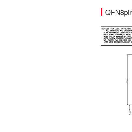
芯片的“成年礼”：芯片FT成品测试，鸿怡电子芯片FT测试座守护每一颗芯片出厂即稳定
QFN8p
鸿怡电子IC老化座工程师:为什么说芯片老化测试座是芯片可靠性检测的利器？