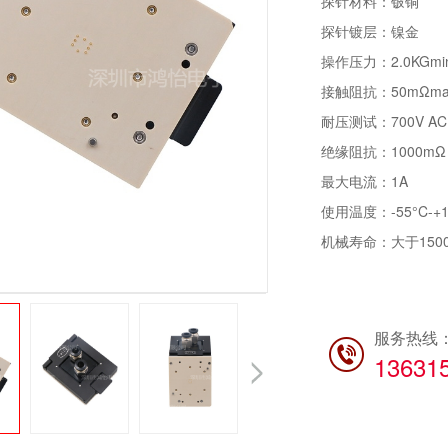
探针材料：铍铜
探针镀层：镍金
操作压力：2.0KGm
接触阻抗：50mΩma
耐压测试：700V AC fo
绝缘阻抗：1000mΩ 
最大电流：1A
使用温度：-55°C-+1
机械寿命：大于1500
服务热线
13631