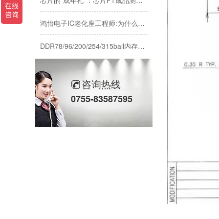
鸿怡电子IC老化座工程师:为什么说芯片老化测试座是芯片可靠性检测的利器？
DDR78/96/200/254/315ball内存颗粒测试-鸿怡电子DDR芯片测试夹具治具
Buck降压转换器芯片原理应用与测试:LGA30pin封装与鸿怡电子芯片测试座方案
咨询热线
芯片高温测试热管理：高温测试标准与鸿怡电子散热型芯片测试座方案
0755-83587595
AI实时运算的强大内核：高速率LPDDR5内存颗粒芯片与鸿怡电子芯片测试座的适配协同
传感器芯片/模块测试解析：主流封装引脚与鸿怡电子传感器芯片测试座
芯片可靠性测试：HTOL与ITC独立温控，鸿怡电子芯片老化座工程师带您了解两种完全不同的老化测试方式
DDR内存互联芯片测试：RCD/DB与MRCD/MDB引脚参数及鸿怡电子芯片测试座工程应用
芯片高温老化测试结温Tj标准与鸿怡电子芯片测试座控温方案