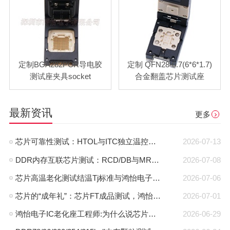
定制BGA282PCR导电胶
定制 QFN28-0.7(6*6*1.7)
测试座夹具socket
合金翻盖芯片测试座
最新资讯
更多
芯片可靠性测试：HTOL与ITC独立温控，鸿怡电子芯片老化座工程师带您了解两种完全不同的老化测试方式
2026-07-13
DDR内存互联芯片测试：RCD/DB与MRCD/MDB引脚参数及鸿怡电子芯片测试座工程应用
2026-07-08
芯片高温老化测试结温Tj标准与鸿怡电子芯片测试座控温方案
2026-07-06
芯片的“成年礼”：芯片FT成品测试，鸿怡电子芯片FT测试座守护每一颗芯片出厂即稳定
2026-07-01
鸿怡电子IC老化座工程师:为什么说芯片老化测试座是芯片可靠性检测的利器？
2026-06-29