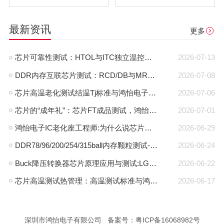
最新资讯
更多
芯片可靠性测试：HTOL与ITC独立温控，鸿怡电子芯片老化座工程师带您了解两种完全不同的老化测试方式
2026-07-13
DDR内存互联芯片测试：RCD/DB与MRCD/MDB引脚参数及鸿怡电子芯片测试座工程应用
2026-07-08
芯片高温老化测试结温Tj标准与鸿怡电子芯片测试座控温方案
2026-07-06
芯片的“成年礼”：芯片FT成品测试，鸿怡电子芯片FT测试座守护每一颗芯片出厂即稳定
2026-07-01
鸿怡电子IC老化座工程师:为什么说芯片老化测试座是芯片可靠性检测的利器？
2026-06-29
DDR78/96/200/254/315ball内存颗粒测试-鸿怡电子DDR芯片测试夹具治具
2026-06-24
Buck降压转换器芯片原理应用与测试:LGA30pin封装与鸿怡电子芯片测试座方案
2026-06-22
芯片高温测试热管理：高温测试标准与鸿怡电子散热型芯片测试座方案
2026-06-17
深圳市鸿怡电子有限公司 备案号：
粤ICP备16068982号