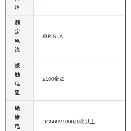
压
额
定
单PIN1A
电
流
接
触
≤100毫欧
电
阻
绝
缘
DC500V1000兆欧以上
电