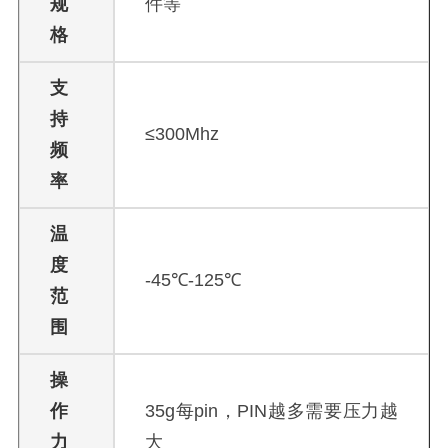
规
件等
格
支
持
≤300Mhz
频
率
温
度
-45℃-125℃
范
围
操
作
35g每pin，PIN越多需要压力越
力
大