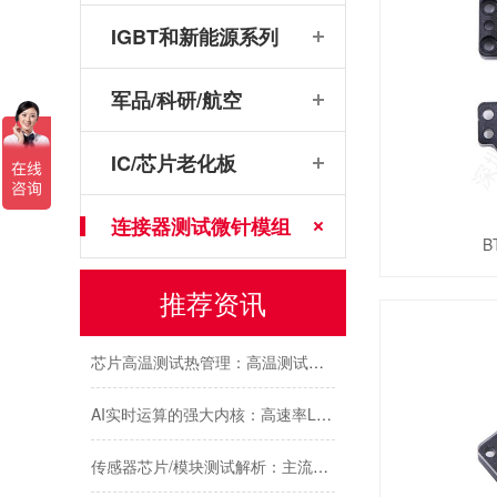
IGBT和新能源系列
DDR内存互联芯片测试：RCD/DB与MRCD/MDB引脚参数及鸿怡电子芯片测试座工程应用
芯片高温老化测试结温Tj标准与鸿怡电子芯片测试座控温方案
军品/科研/航空
芯片的“成年礼”：芯片FT成品测试，鸿怡电子芯片FT测试座守护每一颗芯片出厂即稳定
IC/芯片老化板
鸿怡电子IC老化座工程师:为什么说芯片老化测试座是芯片可靠性检测的利器？
连接器测试微针模组
DDR78/96/200/254/315ball内存颗粒测试-鸿怡电子DDR芯片测试夹具治具
B
推荐资讯
Buck降压转换器芯片原理应用与测试:LGA30pin封装与鸿怡电子芯片测试座方案
芯片高温测试热管理：高温测试标准与鸿怡电子散热型芯片测试座方案
AI实时运算的强大内核：高速率LPDDR5内存颗粒芯片与鸿怡电子芯片测试座的适配协同
传感器芯片/模块测试解析：主流封装引脚与鸿怡电子传感器芯片测试座