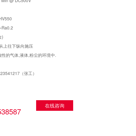
Min @ DC500V
HV550
Ra0.2
金)
片从上往下纵向施压
蚀性的气体,液体,粉尘的环境中.
23541217（张工）
：
在线咨询
538587