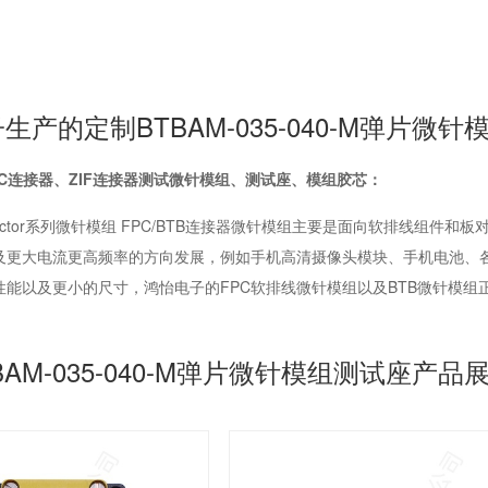
生产的定制BTBAM-035-040-M弹片微
PC连接器、ZIF连接器测试微针模组、测试座、模组胶芯：
Connector系列微针模组 FPC/BTB连接器微针模组主要是面向软排线
及更大电流更高频率的方向发展，例如手机高清摄像头模块、手机电池、
性能以及更小的尺寸，鸿怡电子的FPC软排线微针模组以及BTB微针模组
BAM-035-040-M弹片微针模组测试座产品