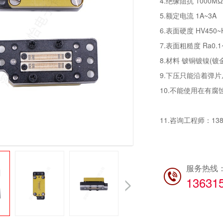
4.绝缘阻抗 1000MΩ 
5.额定电流 1A~3A
6.表面硬度 HV450~
7.表面粗糙度 Ra0.1~
8.材料 铍铜镀镍(镀
9.下压只能沿着弹
10.不能使用在有腐
11.咨询工程师：138
服务热线
13631