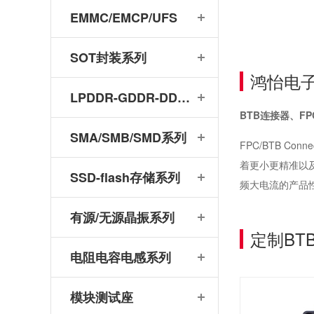
EMMC/EMCP/UFS
SOT封装系列
鸿怡电子
LPDDR-GDDR-DDR系列
BTB连接器、F
SMA/SMB/SMD系列
FPC/BTB 
着更小更精准以
SSD-flash存储系列
频大电流的产品
有源/无源晶振系列
定制BT
电阻电容电感系列
传感器芯片/模块测试解析：主流封装引脚与鸿怡电子传感器芯片测试座
模块测试座
芯片可靠性测试：HTOL与ITC独立温控，鸿怡电子芯片老化座工程师带您了解两种完全不同的老化测试方式