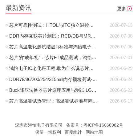
最新资讯
更多
芯片可靠性测试：HTOL与ITC独立温控，鸿怡电子芯片老化座工程师带您了解两种完全不同的老化测试方式
2026-07-13
DDR内存互联芯片测试：RCD/DB与MRCD/MDB引脚参数及鸿怡电子芯片测试座工程应用
2026-07-08
芯片高温老化测试结温Tj标准与鸿怡电子芯片测试座控温方案
2026-07-06
芯片的“成年礼”：芯片FT成品测试，鸿怡电子芯片FT测试座守护每一颗芯片出厂即稳定
2026-07-01
鸿怡电子IC老化座工程师:为什么说芯片老化测试座是芯片可靠性检测的利器？
2026-06-29
DDR78/96/200/254/315ball内存颗粒测试-鸿怡电子DDR芯片测试夹具治具
2026-06-24
Buck降压转换器芯片原理应用与测试:LGA30pin封装与鸿怡电子芯片测试座方案
2026-06-22
芯片高温测试热管理：高温测试标准与鸿怡电子散热型芯片测试座方案
2026-06-17
深圳市鸿怡电子有限公司 备案号：
粤ICP备16068982号
保留一切权利 百度统计
网站地图