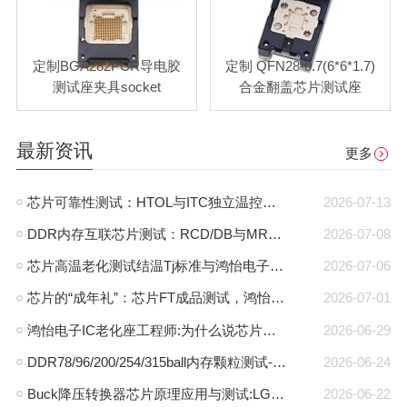
定制BGA282PCR导电胶
定制 QFN28-0.7(6*6*1.7)
测试座夹具socket
合金翻盖芯片测试座
最新资讯
更多
芯片可靠性测试：HTOL与ITC独立温控，鸿怡电子芯片老化座工程师带您了解两种完全不同的老化测试方式
2026-07-13
DDR内存互联芯片测试：RCD/DB与MRCD/MDB引脚参数及鸿怡电子芯片测试座工程应用
2026-07-08
芯片高温老化测试结温Tj标准与鸿怡电子芯片测试座控温方案
2026-07-06
芯片的“成年礼”：芯片FT成品测试，鸿怡电子芯片FT测试座守护每一颗芯片出厂即稳定
2026-07-01
鸿怡电子IC老化座工程师:为什么说芯片老化测试座是芯片可靠性检测的利器？
2026-06-29
DDR78/96/200/254/315ball内存颗粒测试-鸿怡电子DDR芯片测试夹具治具
2026-06-24
Buck降压转换器芯片原理应用与测试:LGA30pin封装与鸿怡电子芯片测试座方案
2026-06-22