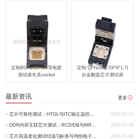
定制BGA282PCR导电胶
定制 QFN28-0.7(6*6*1.7)
测试座夹具socket
合金翻盖芯片测试座
最新资讯
更多
芯片可靠性测试：HTOL与ITC独立温控，鸿怡电子芯片老化座工程师带您了解两种完全不同的老化测试方式
2026-07-13
DDR内存互联芯片测试：RCD/DB与MRCD/MDB引脚参数及鸿怡电子芯片测试座工程应用
2026-07-08
芯片高温老化测试结温Tj标准与鸿怡电子芯片测试座控温方案
2026-07-06