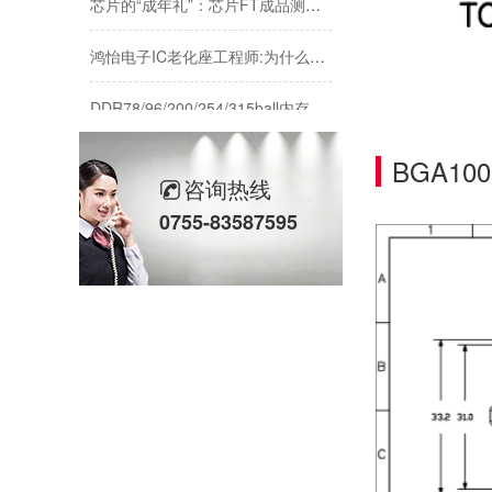
鸿怡电子IC老化座工程师:为什么说芯片老化测试座是芯片可靠性检测的利器？
DDR78/96/200/254/315ball内存颗粒测试-鸿怡电子DDR芯片测试夹具治具
Buck降压转换器芯片原理应用与测试:LGA30pin封装与鸿怡电子芯片测试座方案
BGA100
咨询热线
芯片高温测试热管理：高温测试标准与鸿怡电子散热型芯片测试座方案
0755-83587595
AI实时运算的强大内核：高速率LPDDR5内存颗粒芯片与鸿怡电子芯片测试座的适配协同
传感器芯片/模块测试解析：主流封装引脚与鸿怡电子传感器芯片测试座
芯片可靠性测试：HTOL与ITC独立温控，鸿怡电子芯片老化座工程师带您了解两种完全不同的老化测试方式
DDR内存互联芯片测试：RCD/DB与MRCD/MDB引脚参数及鸿怡电子芯片测试座工程应用
芯片高温老化测试结温Tj标准与鸿怡电子芯片测试座控温方案