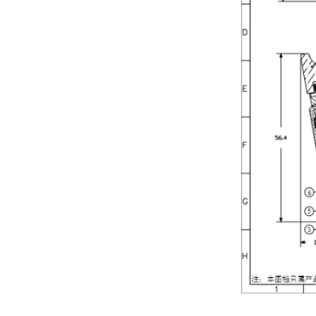
芯片的“成年礼”：芯片FT成品测试，鸿怡电子芯片FT测试座守护每一颗芯片出厂即稳定
鸿怡电子IC老化座工程师:为什么说芯片老化测试座是芯片可靠性检测的利器？