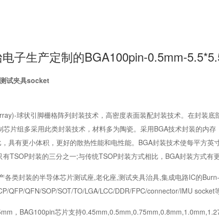
子生产定制的BGA100pin-0.5mm-5.5
片测试夹具socket
l Grid Array)-球状引脚栅格阵列封装技术，高密度表面装配封装技术
控制芯片组多采用此类封装技术，材料多为陶瓷。采用BGA技术封装的内
相比，具有更小体积，更好的散热性能和电性能。BGA封装技术使每平方英
有TSOP封装的三分之一;与传统TSOP封装方式相比，BGA封装方式
各类封装的半导体芯片测试座,老化座,测试夹具治具,集成电路IC的Burn-in-S
/QFP/QFN/SOP/SOT/TO/LGA/LCC/DDR/FPC/connector/IMU socke
m，BAG100pin芯片支持0.45mm,0.5mm,0.75mm,0.8mm,1.0mm,1