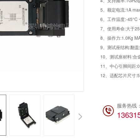
4、支持频率:1GHz
5、额定电流:1A max/
6、工作温度:-45°C ~
7、使用寿命:大于25,000
8、操作力:1.0Kg 
9、测试座结构:翻盖
10、测试座材料:合金
11、中心引脚间距:0
12、适配芯片尺寸:5.
服务热线
13631