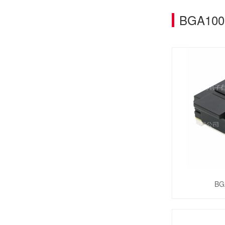
BGA100
B