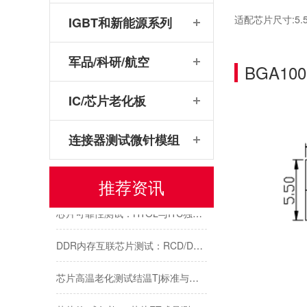
适配芯片尺寸:5.5
IGBT和新能源系列
军品/科研/航空
BGA10
IC/芯片老化板
连接器测试微针模组
传感器芯片/模块测试解析：主流封装引脚与鸿怡电子传感器芯片测试座
推荐资讯
芯片可靠性测试：HTOL与ITC独立温控，鸿怡电子芯片老化座工程师带您了解两种完全不同的老化测试方式
DDR内存互联芯片测试：RCD/DB与MRCD/MDB引脚参数及鸿怡电子芯片测试座工程应用
芯片高温老化测试结温Tj标准与鸿怡电子芯片测试座控温方案
芯片的“成年礼”：芯片FT成品测试，鸿怡电子芯片FT测试座守护每一颗芯片出厂即稳定