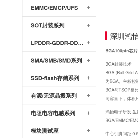
EMMC/EMCP/UFS
SOT封装系列
深圳鸿怡电
LPDDR-GDDR-DDR系列
BGA100pin芯
SMA/SMB/SMD系列
BGA封装技术
BGA (Bal
SSD-flash存储系列
为BGA。主板
BGA与TSOP
有源/无源晶振系列
同容量下，体积只
鸿怡电子研发,生产
电阻电容电感系列
BGA/EMMC/EMCP
模块测试座
中心引脚间距:0.5m