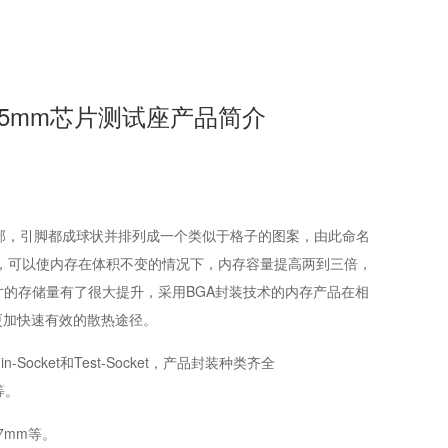
*5.5mm芯片测试座产品简介
。在封装底部，引脚都成球状并排列成一个类似于格子的图案，由此命名
存，可以使内存在体积不变的情况下，内存容量提高两到三倍，
寸的存储量有了很大提升，采用BGA封装技术的内存产品在相
有更加快速有效的散热途径。
ocket和Test-Socket，产品封装种类齐全
t等。
.27mm等。