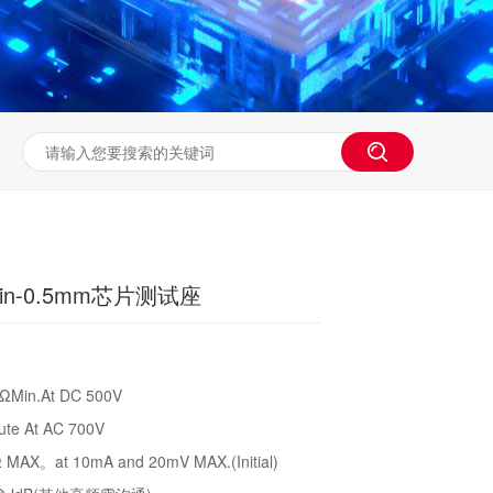
in-0.5mm芯片测试座
in.At DC 500V
e At AC 700V
X。at 10mA and 20mV MAX.(Initial)