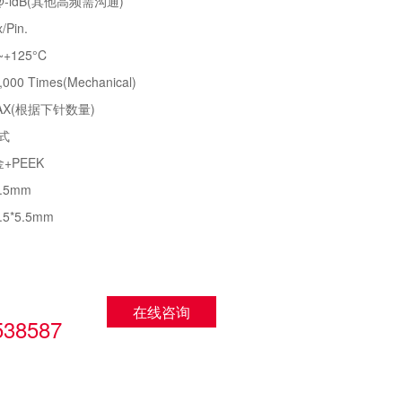
@-ldB(其他高频需沟通)
Pin.
+125°C
 Times(Mechanical)
MAX(根据下针数量)
式
+PEEK
.5mm
5*5.5mm
：
在线咨询
538587