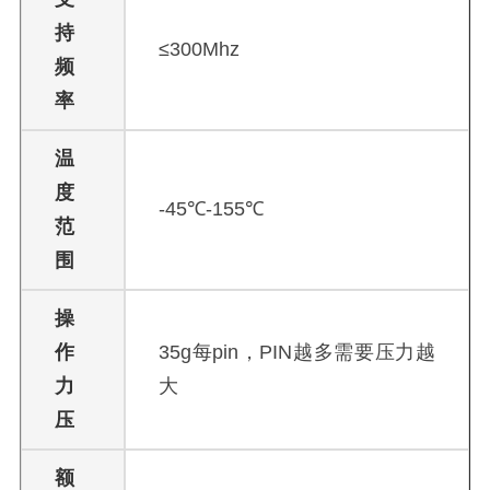
持
≤300Mhz
频
率
温
度
-45℃-155℃
范
围
操
作
35g每pin，PIN越多需要压力越
力
大
压
额