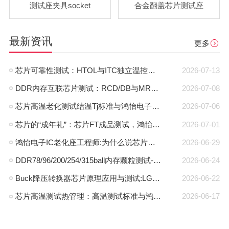
测试座夹具socket
合金翻盖芯片测试座
最新资讯
更多
芯片可靠性测试：HTOL与ITC独立温控，鸿怡电子芯片老化座工程师带您了解两种完全不同的老化测试方式
2026-07-13
DDR内存互联芯片测试：RCD/DB与MRCD/MDB引脚参数及鸿怡电子芯片测试座工程应用
2026-07-08
芯片高温老化测试结温Tj标准与鸿怡电子芯片测试座控温方案
2026-07-06
芯片的“成年礼”：芯片FT成品测试，鸿怡电子芯片FT测试座守护每一颗芯片出厂即稳定
2026-07-01
鸿怡电子IC老化座工程师:为什么说芯片老化测试座是芯片可靠性检测的利器？
2026-06-29
DDR78/96/200/254/315ball内存颗粒测试-鸿怡电子DDR芯片测试夹具治具
2026-06-24
Buck降压转换器芯片原理应用与测试:LGA30pin封装与鸿怡电子芯片测试座方案
2026-06-22
芯片高温测试热管理：高温测试标准与鸿怡电子散热型芯片测试座方案
2026-06-17