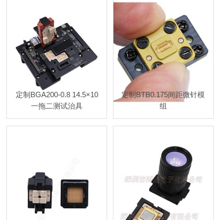
定制BGA200-0.8 14.5×10
定制BTB0.175间距微针模
一拖二测试治具
组