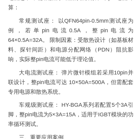
算：
常规测试座：
以
QFN64pin-0.5mm测试座为
例，若单pin电流0.5A，整pin电流为
64×0.5A=32A。 限制因素：受散热设计（如基板材
料、探针间距）和电源分配网络（PDN）阻抗影
响，实际整pin电流可能低于理论值。
大电流测试座：
弹片微针模组若采用
10pin并
联设计，整pin电流可达 10×50A=500A，但需配套
专用电源和散热系统。
车规级测试座：
HY-BGA系列若配置5个3A引
脚，整pin电流为5×3A=15A，适用于IGBT模块的功
率循环测试。
三、
重要应用案例