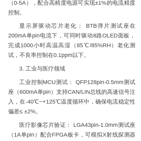
（0-5A），配合高精度电源可实现±1%的电流精度
控制。
显示屏驱动芯片老化：
BTB弹片测试座在
200mA单pin电流下，可同时驱动8路OLED面板，
完成1000小时高温高湿（85℃/85%RH）老化测
试，不良率控制在0.1ppm以下。
3.
工业与医疗领域
工业控制
MCU测试： QFP128pin-0.5mm测试
座（600mA单pin）支持CAN/LIN总线的高速信号注
入，在-40℃~+125℃温度循环中，确保电流稳定性
偏差≤ ±2%。
医疗影像芯片验证：
LGA43pin-1.0mm测试座
（1A单pin）配合FPGA板卡，可模拟X射线探测器