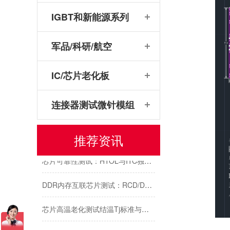
IGBT和新能源系列
军品/科研/航空
IC/芯片老化板
连接器测试微针模组
传感器芯片/模块测试解析：主流封装引脚与鸿怡电子传感器芯片测试座
推荐资讯
芯片可靠性测试：HTOL与ITC独立温控，鸿怡电子芯片老化座工程师带您了解两种完全不同的老化测试方式
DDR内存互联芯片测试：RCD/DB与MRCD/MDB引脚参数及鸿怡电子芯片测试座工程应用
芯片高温老化测试结温Tj标准与鸿怡电子芯片测试座控温方案
芯片的“成年礼”：芯片FT成品测试，鸿怡电子芯片FT测试座守护每一颗芯片出厂即稳定