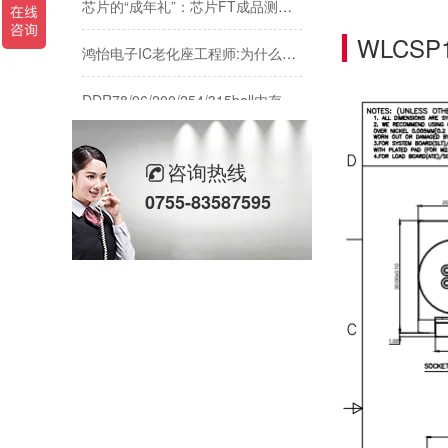
WLCS
鸿怡电子IC老化座工程师:为什么说芯片老化测试座是芯片可靠性检测的利器？
DDR78/96/200/254/315ball内存颗粒测试-鸿怡电子DDR芯片测试夹具治具
Buck降压转换器芯片原理应用与测试:LGA30pin封装与鸿怡电子芯片测试座方案
咨询热线
芯片高温测试热管理：高温测试标准与鸿怡电子散热型芯片测试座方案
0755-83587595
AI实时运算的强大内核：高速率LPDDR5内存颗粒芯片与鸿怡电子芯片测试座的适配协同
传感器芯片/模块测试解析：主流封装引脚与鸿怡电子传感器芯片测试座
芯片可靠性测试：HTOL与ITC独立温控，鸿怡电子芯片老化座工程师带您了解两种完全不同的老化测试方式
DDR内存互联芯片测试：RCD/DB与MRCD/MDB引脚参数及鸿怡电子芯片测试座工程应用
芯片高温老化测试结温Tj标准与鸿怡电子芯片测试座控温方案