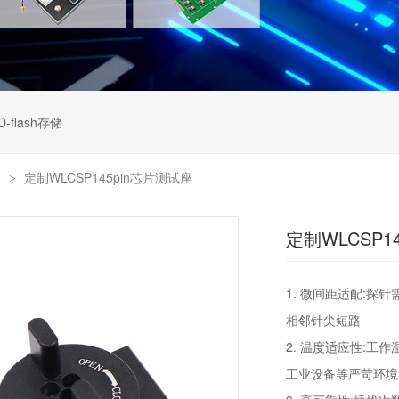
D-flash存储
列
定制WLCSP145pin芯片测试座
>
定制WLCSP1
1. 微间距适配:探
相邻针尖短路
2. 温度适应性:工作
工业设备等严苛环境