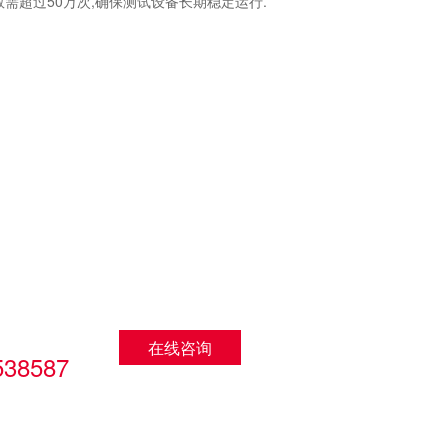
次数需超过50万次,确保测试设备长期稳定运行.
：
在线咨询
538587