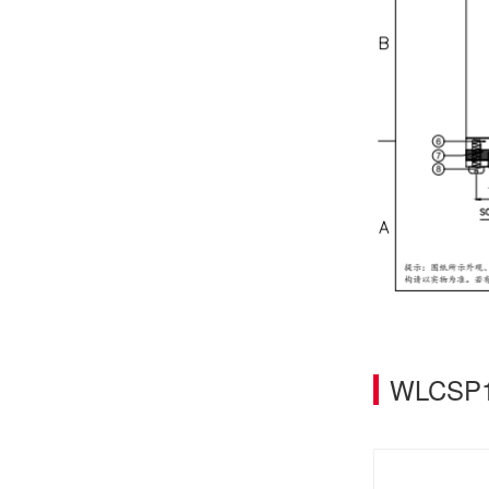
芯片的“成年礼”：芯片FT成品测试，鸿怡电子芯片FT测试座守护每一颗芯片出厂即稳定
鸿怡电子IC老化座工程师:为什么说芯片老化测试座是芯片可靠性检测的利器？
WLCS