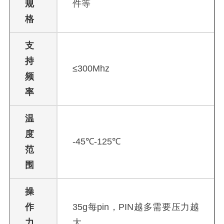
规
件等
格
支
持
≤300Mhz
频
率
温
度
-45℃-125℃
范
围
操
作
35g每pin，PIN越多需要压力越
力
大