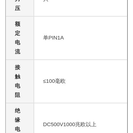
压
额
定
单PIN1A
电
流
接
触
≤100毫欧
电
阻
绝
缘
DC500V1000兆欧以上
电